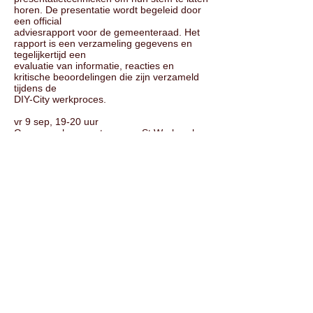
horen. De presentatie wordt begeleid door
een official
adviesrapport voor de gemeenteraad. Het
rapport is een verzameling gegevens en
tegelijkertijd een
evaluatie van informatie, reacties en
kritische beoordelingen die zijn verzameld
tijdens de
DIY-City werkproces.
vr 9 sep, 19-20 uur
Gemeenschapscentrum van St Werburgh
Gesteund door
De gemeenteraad van Bristol
Colston Hall
De Ambassade van het Koninkrijk der
Nederlanden
Neem contact met ons op voor meer
informatie of het bestellen van het meest
recente adviesrapport van DIY- City in
Bristol
2016 “ De grootste problemen van Bristol
en hoe ze op te lossen; Een ander
perspectief op
ongelijkheid."