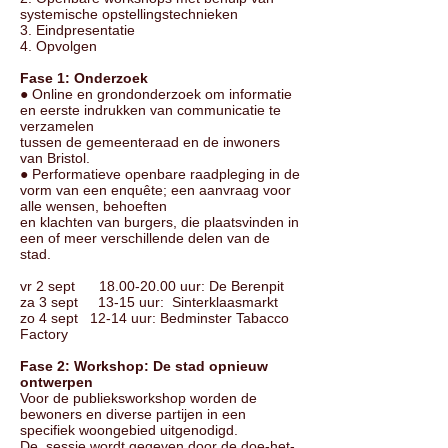
systemische opstellingstechnieken
3. Eindpresentatie
4. Opvolgen
Fase 1: Onderzoek
● Online en grondonderzoek om informatie
en eerste indrukken van communicatie te
verzamelen
tussen de gemeenteraad en de inwoners
van Bristol.
● Performatieve openbare raadpleging in de
vorm van een enquête; een aanvraag voor
alle wensen, behoeften
en klachten van burgers, die plaatsvinden in
een of meer verschillende delen van de
stad.
vr 2 sept
18.00-20.00
uur: De Berenpit
za 3 sept 13-15 uur: Sinterklaasmarkt
zo 4 sept 12-14 uur: Bedminster Tabacco
Factory
Fase 2: Workshop: De stad opnieuw
ontwerpen
Voor de publieksworkshop worden de
bewoners en diverse partijen in een
specifiek woongebied uitgenodigd.
De sessie wordt gegeven door de doe-het-