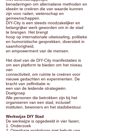
benaderingen om alternatieve methoden en
ideeën te creëren die van waarde kunnen
zijn voor raden, wetenschap en
gemeenschappen.
DIY-City is een steeds noodzakelijker en
belangrijker werk geworden om in de stad
te brengen. Het brengt
hoop op internationale uitwisseling, politieke
en humoristische gesprekken, diversiteit in
saamhorigheid,
en empowerment van de mensen.
Het doel van de DIY-City manifestaties is
om een platform te bieden om het niveau
van
connectiviteit, om ruimte te creëren voor
nieuwe gedachten en experimenten. De
kracht van zelfinitiatie is:
een van de leidende strategieën.
Doelgroep
Alle personen die betrokken zijn bij het
organiseren van een stad, inclusief
instituten, bewoners en het stadsbestuur.
Werkwijze DIY Stad
De werkwijze is opgedeeld in vier fasen;
1. Onderzoek
2. Openbare workshops met behulp van