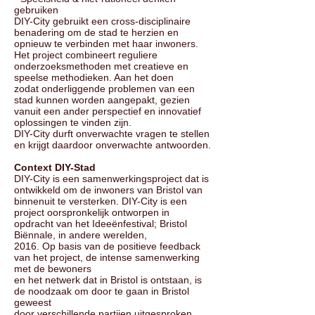
gebruiken
DIY-City gebruikt een cross-disciplinaire
benadering om de stad te herzien en
opnieuw te verbinden met haar inwoners.
Het project combineert reguliere
onderzoeksmethoden met creatieve en
speelse methodieken. Aan het doen
zodat onderliggende problemen van een
stad kunnen worden aangepakt, gezien
vanuit een ander perspectief en innovatief
oplossingen te vinden zijn.
DIY-City durft onverwachte vragen te stellen
en krijgt daardoor onverwachte antwoorden.
Context DIY-Stad
DIY-City is een samenwerkingsproject dat is
ontwikkeld om de inwoners van Bristol van
binnenuit te versterken. DIY-City is een
project oorspronkelijk ontworpen in
opdracht van het Ideeënfestival; Bristol
Biënnale, in andere werelden,
2016. Op basis van de positieve feedback
van het project, de intense samenwerking
met de bewoners
en het netwerk dat in Bristol is ontstaan, is
de noodzaak om door te gaan in Bristol
geweest
door verschillende partijen uitgesproken.