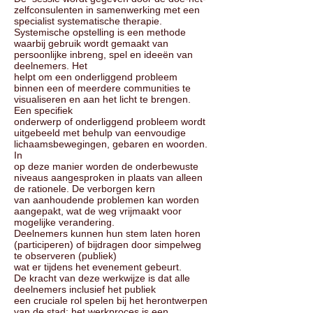
zelfconsulenten in samenwerking met een
specialist systematische therapie.
Systemische opstelling is een methode
waarbij gebruik wordt gemaakt van
persoonlijke inbreng, spel en ideeën van
deelnemers. Het
helpt om een onderliggend probleem
binnen een of meerdere communities te
visualiseren en aan het licht te brengen.
Een specifiek
onderwerp of onderliggend probleem wordt
uitgebeeld met behulp van eenvoudige
lichaamsbewegingen, gebaren en woorden.
In
op deze manier worden de onderbewuste
niveaus aangesproken in plaats van alleen
de rationele. De verborgen kern
van aanhoudende problemen kan worden
aangepakt, wat de weg vrijmaakt voor
mogelijke verandering.
Deelnemers kunnen hun stem laten horen
(participeren) of bijdragen door simpelweg
te observeren (publiek)
wat er tijdens het evenement gebeurt.
De kracht van deze werkwijze is dat alle
deelnemers inclusief het publiek
een cruciale rol spelen bij het herontwerpen
van de stad; het werkproces is een