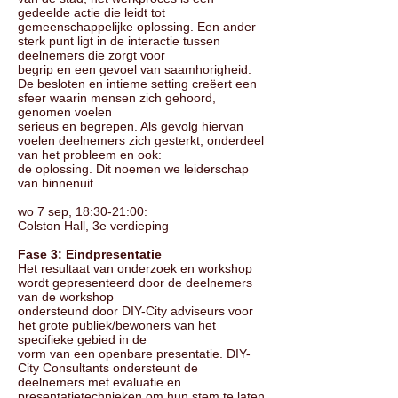
gedeelde actie die leidt tot
gemeenschappelijke oplossing. Een ander
sterk punt ligt in de interactie tussen
deelnemers die zorgt voor
begrip en een gevoel van saamhorigheid.
De besloten en intieme setting creëert een
sfeer waarin mensen zich gehoord,
genomen voelen
serieus en begrepen. Als gevolg hiervan
voelen deelnemers zich gesterkt, onderdeel
van het probleem en ook:
de oplossing. Dit noemen we leiderschap
van binnenuit.
wo 7 sep, 18:30-21:00:
Colston Hall, 3e verdieping
Fase 3: Eindpresentatie
Het resultaat van onderzoek en workshop
wordt gepresenteerd door de deelnemers
van de workshop
ondersteund door DIY-City adviseurs voor
het grote publiek/bewoners van het
specifieke gebied in de
vorm van een openbare presentatie. DIY-
City Consultants ondersteunt de
deelnemers met evaluatie en
presentatietechnieken om hun stem te laten