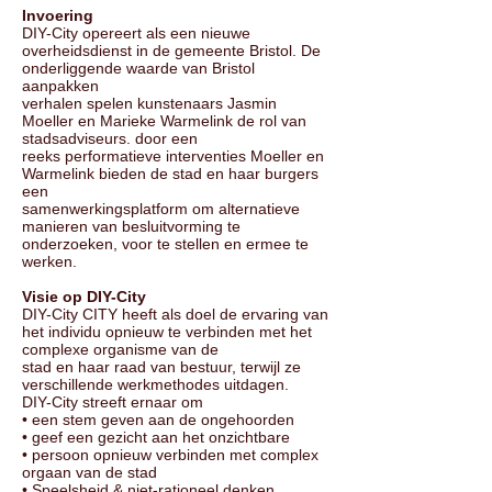
Invoering
DIY-City opereert als een nieuwe
overheidsdienst in de gemeente Bristol. De
onderliggende waarde van Bristol
aanpakken
verhalen spelen kunstenaars Jasmin
Moeller en Marieke Warmelink de rol van
stadsadviseurs. door een
reeks performatieve interventies Moeller en
Warmelink bieden de stad en haar burgers
een
samenwerkingsplatform om alternatieve
manieren van besluitvorming te
onderzoeken, voor te stellen en ermee te
werken.
Visie op DIY-City
DIY-City CITY heeft als doel de ervaring van
het individu opnieuw te verbinden met het
complexe organisme van de
stad en haar raad van bestuur, terwijl ze
verschillende werkmethodes uitdagen.
DIY-City streeft ernaar om
• een stem geven aan de ongehoorden
• geef een gezicht aan het onzichtbare
• persoon opnieuw verbinden met complex
orgaan van de stad
• Speelsheid & niet-rationeel denken