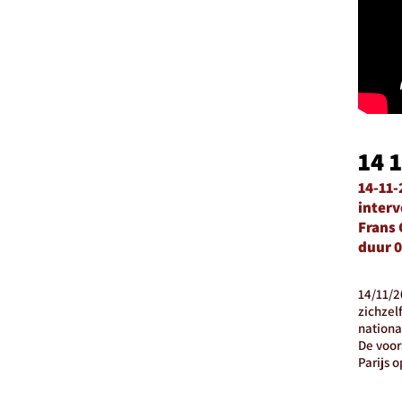
14 
14-11-
interv
Frans
duur 0
14/11/2
zichzel
nationa
De voor
Parijs 