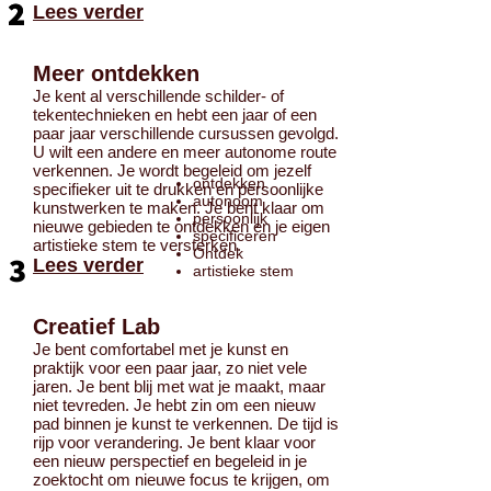
2
2
Lees verder
Meer ontdekken
Je kent al verschillende schilder- of
tekentechnieken en hebt een jaar of een
paar jaar verschillende cursussen gevolgd.
U wilt een andere en meer autonome route
verkennen. Je wordt begeleid om jezelf
ontdekken
specifieker uit te drukken en persoonlijke
autonoom
kunstwerken te maken. Je bent klaar om
persoonlijk
nieuwe gebieden te ontdekken en je eigen
specificeren
artistieke stem te versterken.
Ontdek
3
Lees verder
artistieke stem
Creatief Lab
Je bent comfortabel met je kunst en
praktijk voor een paar jaar, zo niet vele
jaren. Je bent blij met wat je maakt, maar
niet tevreden. Je hebt zin om een nieuw
pad binnen je kunst te verkennen. De tijd is
rijp voor verandering. Je bent klaar voor
een nieuw perspectief en begeleid in je
zoektocht om nieuwe focus te krijgen, om