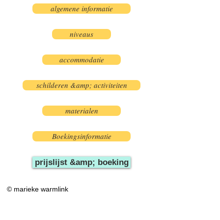
algemene informatie
niveaus
accommodatie
schilderen &amp; activiteiten
materialen
Boekingsinformatie
prijslijst &amp; boeking
© marieke warmlink