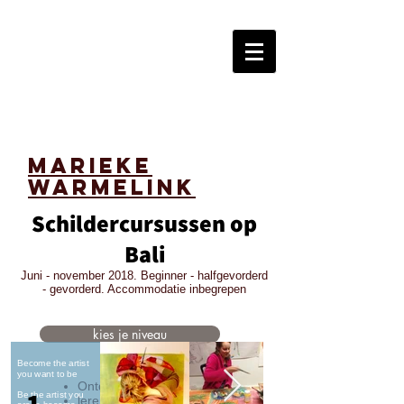
marieke
warmelink
Schildercursussen op
Bali
Juni - november 2018. Beginner - halfgevorderd
- gevorderd. Accommodatie inbegrepen
kies je niveau
Become the artist
you want to be
Ontdek
1
Be the artist you
leren